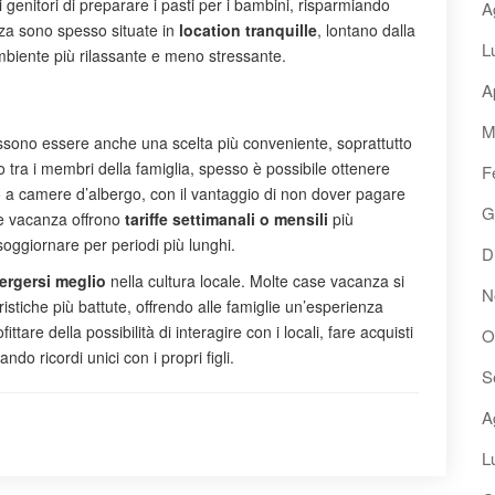
enitori di preparare i pasti per i bambini, risparmiando
A
anza sono spesso situate in
location tranquille
, lontano dalla
L
mbiente più rilassante e meno stressante.
A
M
sono essere anche una scelta più conveniente, soprattutto
o tra i membri della famiglia, spesso è possibile ottenere
F
o a camere d’albergo, con il vantaggio di non dover pagare
G
ase vacanza offrono
tariffe settimanali o mensili
più
soggiornare per periodi più lunghi.
D
ergersi meglio
nella cultura locale. Molte case vacanza si
N
uristiche più battute, offrendo alle famiglie un’esperienza
tare della possibilità di interagire con i locali, fare acquisti
O
ando ricordi unici con i propri figli.
S
A
L