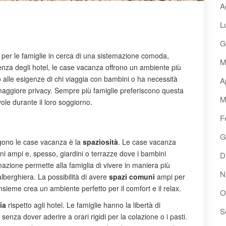
A
L
G
per le famiglie in cerca di una sistemazione comoda,
M
renza degli hotel, le case vacanza offrono un ambiente più
 alle esigenze di chi viaggia con bambini o ha necessità
A
 maggiore privacy. Sempre più famiglie preferiscono questa
M
ole durante il loro soggiorno.
F
G
gono le case vacanza è la
spaziosità
. Le case vacanza
ni ampi e, spesso, giardini o terrazze dove i bambini
D
azione permette alla famiglia di vivere in maniera più
N
lberghiera. La possibilità di avere
spazi comuni
ampi per
sieme crea un ambiente perfetto per il comfort e il relax.
O
ia
rispetto agli hotel. Le famiglie hanno la libertà di
S
enza dover aderire a orari rigidi per la colazione o i pasti.