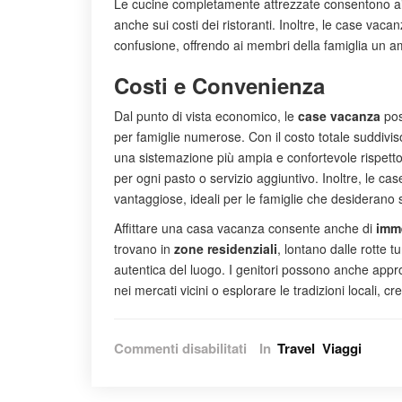
Le cucine completamente attrezzate consentono ai g
anche sui costi dei ristoranti. Inoltre, le case vac
confusione, offrendo ai membri della famiglia un a
Costi e Convenienza
Dal punto di vista economico, le
case vacanza
pos
per famiglie numerose. Con il costo totale suddivis
una sistemazione più ampia e confortevole rispett
per ogni pasto o servizio aggiuntivo. Inoltre, le c
vantaggiose, ideali per le famiglie che desiderano 
Affittare una casa vacanza consente anche di
imm
trovano in
zone residenziali
, lontano dalle rotte t
autentica del luogo. I genitori possono anche approfit
nei mercati vicini o esplorare le tradizioni locali, cre
su
Commenti disabilitati
In
Travel
Viaggi
Case
Vacanza: