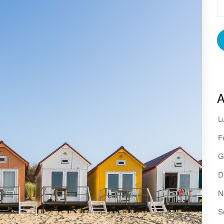
A
L
F
G
D
N
S