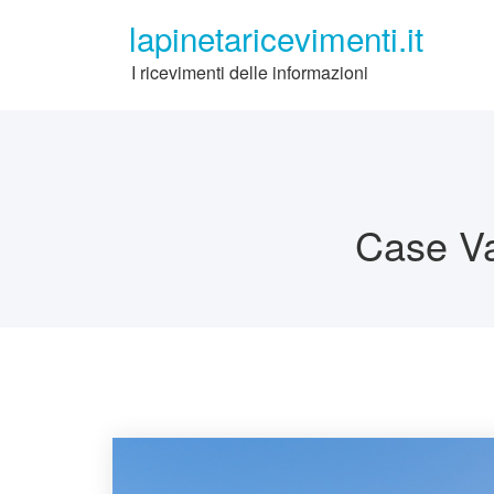
Skip
lapinetaricevimenti.it
to
content
I ricevimenti delle informazioni
Case Va