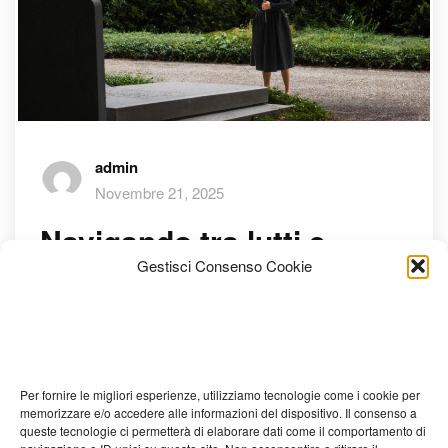
admin
Novembre 21, 2025
Navigando tra lutti e
Gestisci Consenso Cookie
addii: Agenzie Funebri al
tuo servizio a Milano
Nella vita, esistono momenti che ci colpiscono come onde
Per fornire le migliori esperienze, utilizziamo tecnologie come i cookie per
forti e incontrollabili. Il lutto è senza dubbio uno di questi.
memorizzare e/o accedere alle informazioni del dispositivo. Il consenso a
Per gestirlo nel migliore dei modi, è essenziale affidarsi a
queste tecnologie ci permetterà di elaborare dati come il comportamento di
professionisti esperti e sensibili che siano in grado di