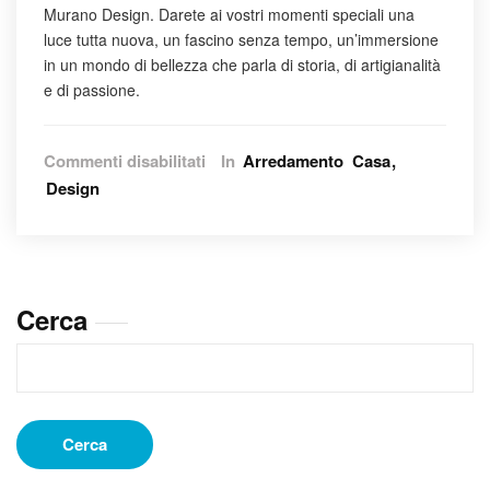
Murano Design. Darete ai vostri momenti speciali una
luce tutta nuova, un fascino senza tempo, un’immersione
in un mondo di bellezza che parla di storia, di artigianalità
e di passione.
su
Commenti disabilitati
In
Arredamento
Casa
L’eleganza
Design
senza
tempo
dei
bicchieri
Murano
Cerca
Design:
l’arte
del
vetro
soffiato
nelle
Cerca
tue
mani