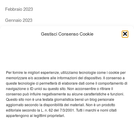
Febbraio 2023
Gennaio 2023
Dicembre 2022
Gestisci Consenso Cookie
Novembre 2022
Ottobre 2022
Settembre 2022
Per fornire le migliori esperienze, utilizziamo tecnologie come i cookie per
Agosto 2022
memorizzare e/o accedere alle informazioni del dispositivo. Il consenso a
queste tecnologie ci permetterà di elaborare dati come il comportamento di
Luglio 2022
navigazione o ID unici su questo sito. Non acconsentire o ritirare il
consenso può influire negativamente su alcune caratteristiche e funzioni.
Giugno 2022
Questo sito non è una testata giornalistica bensì un blog personale
aggiornato secondo la disponibilità dei materiali. Non è un prodotto
Maggio 2022
editoriale secondo la L. n. 62 del 7/3/2001. Tutti i marchi e nomi citati
appartengono ai legittimi proprietari.
Aprile 2022
Marzo 2022