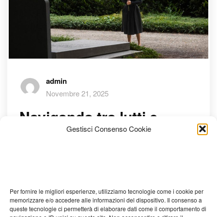
admin
Novembre 21, 2025
Navigando tra lutti e
Gestisci Consenso Cookie
addii: Agenzie Funebri al
tuo servizio a Milano
Nella vita, esistono momenti che ci colpiscono come onde
Per fornire le migliori esperienze, utilizziamo tecnologie come i cookie per
forti e incontrollabili. Il lutto è senza dubbio uno di questi.
memorizzare e/o accedere alle informazioni del dispositivo. Il consenso a
Per gestirlo nel migliore dei modi, è essenziale affidarsi a
queste tecnologie ci permetterà di elaborare dati come il comportamento di
professionisti esperti e sensibili che siano in grado di