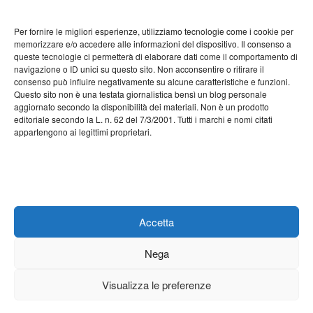
Settembre 2022
Per fornire le migliori esperienze, utilizziamo tecnologie come i cookie per
Agosto 2022
memorizzare e/o accedere alle informazioni del dispositivo. Il consenso a
queste tecnologie ci permetterà di elaborare dati come il comportamento di
Luglio 2022
navigazione o ID unici su questo sito. Non acconsentire o ritirare il
consenso può influire negativamente su alcune caratteristiche e funzioni.
Giugno 2022
Questo sito non è una testata giornalistica bensì un blog personale
aggiornato secondo la disponibilità dei materiali. Non è un prodotto
Maggio 2022
editoriale secondo la L. n. 62 del 7/3/2001. Tutti i marchi e nomi citati
appartengono ai legittimi proprietari.
Aprile 2022
Marzo 2022
Febbraio 2022
Gennaio 2022
Accetta
Nega
Visualizza le preferenze
Proudly powered by
WordPress
| Theme:
Mazino
by Webriti