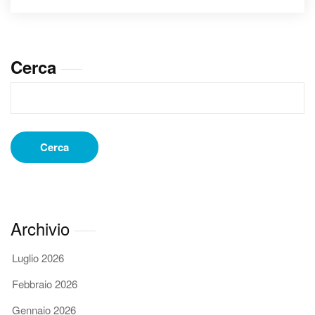
Roma:
Come
Funziona
il
Cerca
Trattamento
per
Rimodellare
il
Corpo
Cerca
Archivio
Luglio 2026
Febbraio 2026
Gennaio 2026