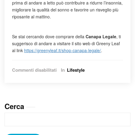
prima di andare a letto può contribuire a ridurre l’insonnia,
migliorare la qualità del sonno e favorire un risveglio più
riposante al mattino.
Se stai cercando dove comprare della
Canapa Legale
, ti
suggerisco di andare a visitare il sito web di Greeny Leaf
al link
https://greenyleaf.it/shop-canapa-legale/
.
su
Commenti disabilitati
In
Lifestyle
La
Canapa
Legale:
Quando
Utilizzarla
Cerca
per
Trarne
Benefici