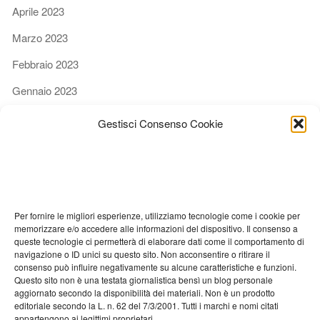
Aprile 2023
Marzo 2023
Febbraio 2023
Gennaio 2023
Dicembre 2022
Gestisci Consenso Cookie
Novembre 2022
Ottobre 2022
Settembre 2022
Per fornire le migliori esperienze, utilizziamo tecnologie come i cookie per
Agosto 2022
memorizzare e/o accedere alle informazioni del dispositivo. Il consenso a
queste tecnologie ci permetterà di elaborare dati come il comportamento di
Luglio 2022
navigazione o ID unici su questo sito. Non acconsentire o ritirare il
consenso può influire negativamente su alcune caratteristiche e funzioni.
Giugno 2022
Questo sito non è una testata giornalistica bensì un blog personale
aggiornato secondo la disponibilità dei materiali. Non è un prodotto
Maggio 2022
editoriale secondo la L. n. 62 del 7/3/2001. Tutti i marchi e nomi citati
appartengono ai legittimi proprietari.