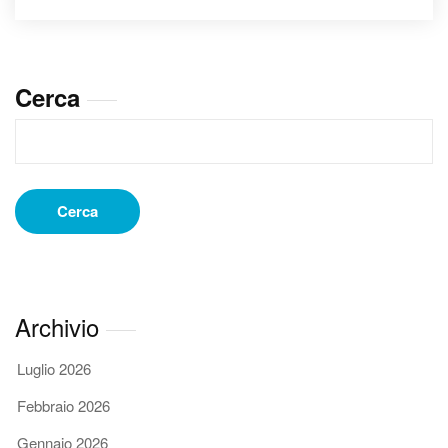
caldaie
Ferroli
a
Reggio
Cerca
Emilia:
a
chi
rivolgerti?
Cerca
Archivio
Luglio 2026
Febbraio 2026
Gennaio 2026