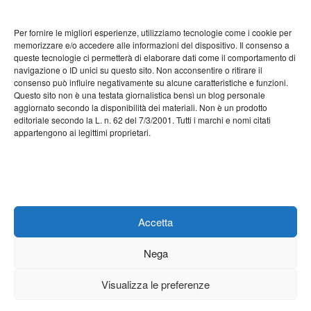
Settembre 2022
Per fornire le migliori esperienze, utilizziamo tecnologie come i cookie per
Agosto 2022
memorizzare e/o accedere alle informazioni del dispositivo. Il consenso a
queste tecnologie ci permetterà di elaborare dati come il comportamento di
Luglio 2022
navigazione o ID unici su questo sito. Non acconsentire o ritirare il
consenso può influire negativamente su alcune caratteristiche e funzioni.
Giugno 2022
Questo sito non è una testata giornalistica bensì un blog personale
aggiornato secondo la disponibilità dei materiali. Non è un prodotto
Maggio 2022
editoriale secondo la L. n. 62 del 7/3/2001. Tutti i marchi e nomi citati
appartengono ai legittimi proprietari.
Aprile 2022
Marzo 2022
Febbraio 2022
Gennaio 2022
Accetta
Nega
Visualizza le preferenze