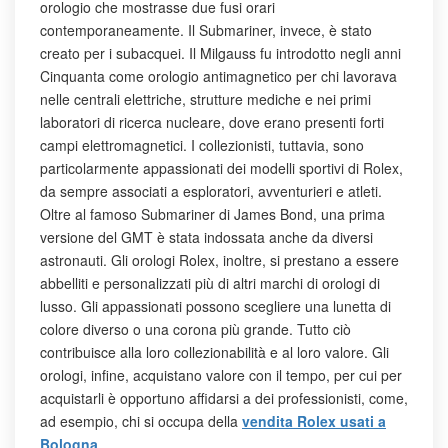
orologio che mostrasse due fusi orari
contemporaneamente. Il Submariner, invece, è stato
creato per i subacquei. Il Milgauss fu introdotto negli anni
Cinquanta come orologio antimagnetico per chi lavorava
nelle centrali elettriche, strutture mediche e nei primi
laboratori di ricerca nucleare, dove erano presenti forti
campi elettromagnetici. I collezionisti, tuttavia, sono
particolarmente appassionati dei modelli sportivi di Rolex,
da sempre associati a esploratori, avventurieri e atleti.
Oltre al famoso Submariner di James Bond, una prima
versione del GMT è stata indossata anche da diversi
astronauti. Gli orologi Rolex, inoltre, si prestano a essere
abbelliti e personalizzati più di altri marchi di orologi di
lusso. Gli appassionati possono scegliere una lunetta di
colore diverso o una corona più grande. Tutto ciò
contribuisce alla loro collezionabilità e al loro valore. Gli
orologi, infine, acquistano valore con il tempo, per cui per
acquistarli è opportuno affidarsi a dei professionisti, come,
ad esempio, chi si occupa della
vendita Rolex usati a
Bologna
.