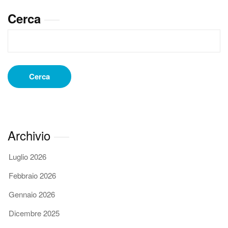
i
Cerca
professionisti
a
cui
affidarsi
Cerca
Archivio
Luglio 2026
Febbraio 2026
Gennaio 2026
Dicembre 2025