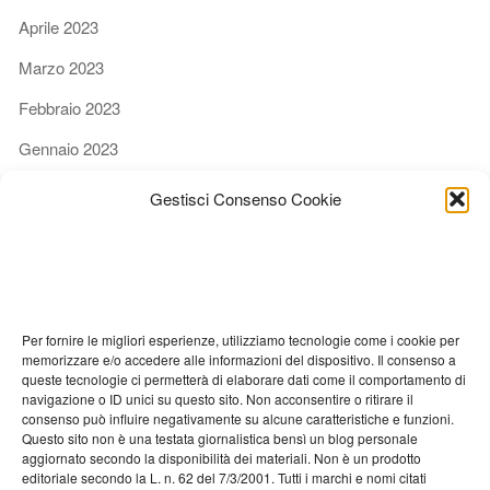
Aprile 2023
Marzo 2023
Febbraio 2023
Gennaio 2023
Dicembre 2022
Gestisci Consenso Cookie
Novembre 2022
Ottobre 2022
Settembre 2022
Per fornire le migliori esperienze, utilizziamo tecnologie come i cookie per
Agosto 2022
memorizzare e/o accedere alle informazioni del dispositivo. Il consenso a
queste tecnologie ci permetterà di elaborare dati come il comportamento di
Luglio 2022
navigazione o ID unici su questo sito. Non acconsentire o ritirare il
consenso può influire negativamente su alcune caratteristiche e funzioni.
Giugno 2022
Questo sito non è una testata giornalistica bensì un blog personale
aggiornato secondo la disponibilità dei materiali. Non è un prodotto
Maggio 2022
editoriale secondo la L. n. 62 del 7/3/2001. Tutti i marchi e nomi citati