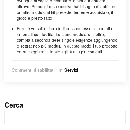
ovunque si voglia e rimontare lo stand modulare
altrove. Se nel giro successivo hai bisogno di abbinare
un altro modulo al kit precedentemente acquistato, il
gioco è presto fatto.
Perché versatile: i prodotti possono essere montati e
rimontati con facilità. Lo stand modulare, inoltre,
cambia a seconda delle singole esigenze aggiungendo
o sottraendo più moduli. In questo modo il tuo prodotto
potrà viaggiare in totale agilità e in più contesti.
su
Commenti disabilitati
In
Servizi
Scopri
il
vantaggio
di
allestire
Cerca
con
stand
modulari