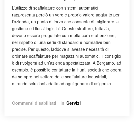
L’utilizzo di scaffalature con sistemi automatici
rappresenta perciò un vero e proprio valore aggiunto per
l’azienda, un punto di forza che consente di migliorare la
gestione e i flussi logistici. Queste strutture, tuttavia,
devono essere progettate con molta cura e attenzione,
nel rispetto di una serie di standard e normative ben
precise. Per questo, laddove si avesse necessità di
ordinare scaffalature per magazzini automatici, il consiglio
è di rivolgersi ad un’azienda specializzata. A Bergamo, ad
esempio, è possibile contattare la Huni, società che opera
da sempre nel settore delle scaffalature industriali,
offrendo soluzioni adatte ad ogni genere di esigenza.
su
Commenti disabilitati
In
Servizi
Scaffalature
magazzini
automatici
Bergamo:
a