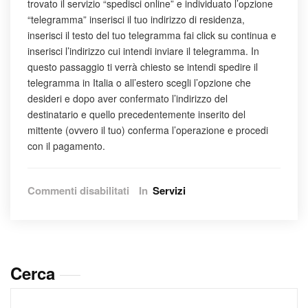
trovato il servizio “spedisci online” e individuato l’opzione
“telegramma” inserisci il tuo indirizzo di residenza,
inserisci il testo del tuo telegramma fai click su continua e
inserisci l’indirizzo cui intendi inviare il telegramma. In
questo passaggio ti verrà chiesto se intendi spedire il
telegramma in Italia o all’estero scegli l’opzione che
desideri e dopo aver confermato l’indirizzo del
destinatario e quello precedentemente inserito del
mittente (ovvero il tuo) conferma l’operazione e procedi
con il pagamento.
su
Commenti disabilitati
In
Servizi
Come
spedire
un
telegramma
online
Cerca