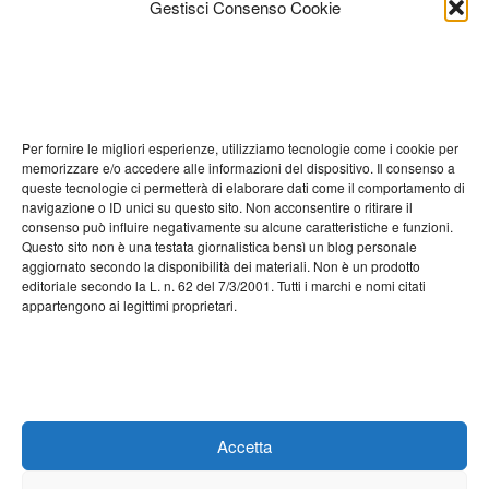
Gestisci Consenso Cookie
Novembre 2022
Ottobre 2022
Settembre 2022
Per fornire le migliori esperienze, utilizziamo tecnologie come i cookie per
Agosto 2022
memorizzare e/o accedere alle informazioni del dispositivo. Il consenso a
queste tecnologie ci permetterà di elaborare dati come il comportamento di
Luglio 2022
navigazione o ID unici su questo sito. Non acconsentire o ritirare il
consenso può influire negativamente su alcune caratteristiche e funzioni.
Giugno 2022
Questo sito non è una testata giornalistica bensì un blog personale
aggiornato secondo la disponibilità dei materiali. Non è un prodotto
Maggio 2022
editoriale secondo la L. n. 62 del 7/3/2001. Tutti i marchi e nomi citati
appartengono ai legittimi proprietari.
Aprile 2022
Marzo 2022
Febbraio 2022
Gennaio 2022
Accetta