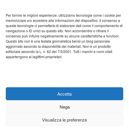
Settembre 2022
Per fornire le migliori esperienze, utilizziamo tecnologie come i cookie per
Agosto 2022
memorizzare e/o accedere alle informazioni del dispositivo. Il consenso a
queste tecnologie ci permetterà di elaborare dati come il comportamento di
Luglio 2022
navigazione o ID unici su questo sito. Non acconsentire o ritirare il
consenso può influire negativamente su alcune caratteristiche e funzioni.
Giugno 2022
Questo sito non è una testata giornalistica bensì un blog personale
aggiornato secondo la disponibilità dei materiali. Non è un prodotto
Maggio 2022
editoriale secondo la L. n. 62 del 7/3/2001. Tutti i marchi e nomi citati
appartengono ai legittimi proprietari.
Aprile 2022
Marzo 2022
Febbraio 2022
Gennaio 2022
Accetta
Nega
Visualizza le preferenze