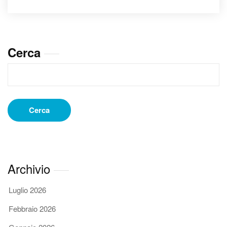
La
potente
strategia
per
Cerca
coinvolgere
e
conquistare
il
pubblico
Cerca
Archivio
Luglio 2026
Febbraio 2026