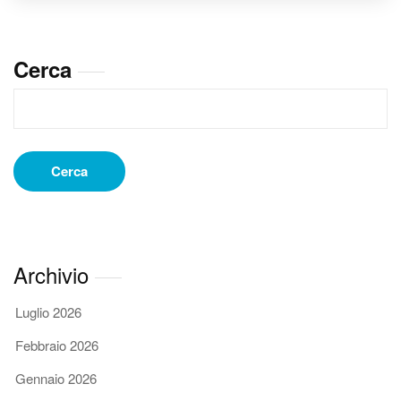
a
Campobasso:
un
Cerca
viaggio
fra
aromi
e
sapori
Cerca
Archivio
Luglio 2026
Febbraio 2026
Gennaio 2026