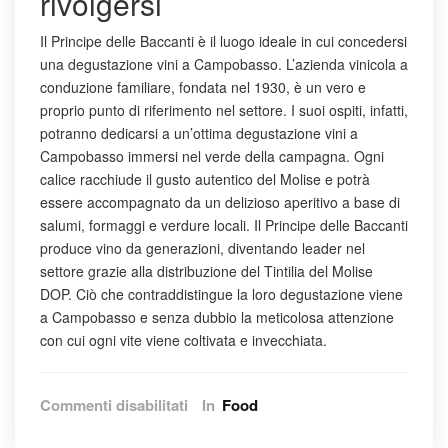
rivolgersi
Il Principe delle Baccanti è il luogo ideale in cui concedersi
una degustazione vini a Campobasso. L’azienda vinicola a
conduzione familiare, fondata nel 1930, è un vero e
proprio punto di riferimento nel settore. I suoi ospiti, infatti,
potranno dedicarsi a un’ottima degustazione vini a
Campobasso immersi nel verde della campagna. Ogni
calice racchiude il gusto autentico del Molise e potrà
essere accompagnato da un delizioso aperitivo a base di
salumi, formaggi e verdure locali. Il Principe delle Baccanti
produce vino da generazioni, diventando leader nel
settore grazie alla distribuzione del Tintilia del Molise
DOP. Ciò che contraddistingue la loro degustazione viene
a Campobasso e senza dubbio la meticolosa attenzione
con cui ogni vite viene coltivata e invecchiata.
su
Commenti disabilitati
In
Food
Degustazione
vini