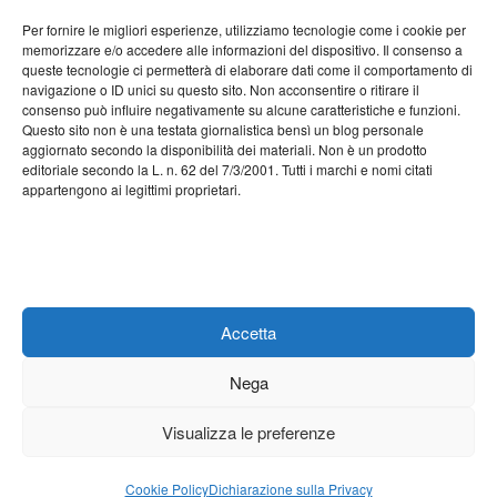
Per fornire le migliori esperienze, utilizziamo tecnologie come i cookie per
Agosto 2022
memorizzare e/o accedere alle informazioni del dispositivo. Il consenso a
queste tecnologie ci permetterà di elaborare dati come il comportamento di
Luglio 2022
navigazione o ID unici su questo sito. Non acconsentire o ritirare il
consenso può influire negativamente su alcune caratteristiche e funzioni.
Giugno 2022
Questo sito non è una testata giornalistica bensì un blog personale
aggiornato secondo la disponibilità dei materiali. Non è un prodotto
Maggio 2022
editoriale secondo la L. n. 62 del 7/3/2001. Tutti i marchi e nomi citati
appartengono ai legittimi proprietari.
Aprile 2022
Marzo 2022
Febbraio 2022
Gennaio 2022
Accetta
Nega
Visualizza le preferenze
Proudly powered by
WordPress
| Theme:
Mazino
by Webriti
Cookie Policy
Dichiarazione sulla Privacy